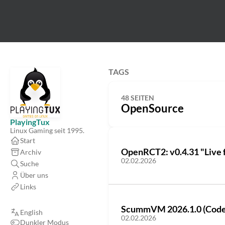
TAGS
48 SEITEN
OpenSource
PlayingTux
Linux Gaming seit 1995.
Start
OpenRCT2: v0.4.31 "Live f
Archiv
02.02.2026
Suche
Über uns
Links
ScummVM 2026.1.0 (Codena
English
02.02.2026
Dunkler Modus