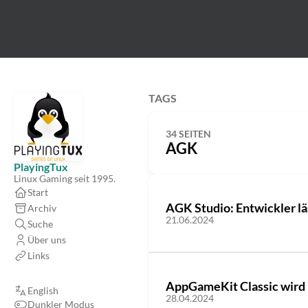
TAGS
34 SEITEN
AGK
PlayingTux
Linux Gaming seit 1995.
Start
AGK Studio: Entwickler lä
Archiv
21.06.2024
Suche
Über uns
Links
AppGameKit Classic wird 
English
28.04.2024
Dunkler Modus