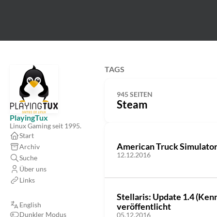
TAGS
945 SEITEN
Steam
PlayingTux
Linux Gaming seit 1995.
Start
American Truck Simulator:
Archiv
12.12.2016
Suche
Über uns
Links
Stellaris: Update 1.4 (Ke
English
veröffentlicht
Dunkler Modus
05.12.2016