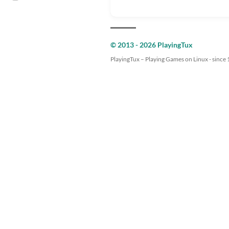
© 2013 - 2026 PlayingTux
PlayingTux – Playing Games on Linux - since