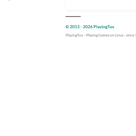
© 2013 - 2026 PlayingTux
PlayingTux – Playing Games on Linux - since