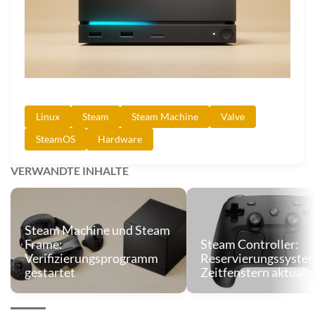
Linux
Steam
Steam Machine
Valve
SteamOS
Hardware
VERWANDTE INHALTE
Steam Machine und Steam
Frame:
Steam Controller:
Verifizierungsprogramm
Reservierungssyste
gestartet
Zeitfenstern aktualis