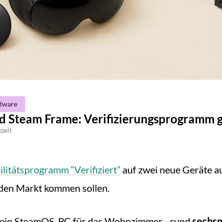
dware
 Steam Frame: Verifizierungsprogramm g
zeit
litätsprogramm “Verifiziert”
auf zwei neue Geräte a
den Markt kommen sollen.
 ein SteamOS-PC für das Wohnzimmer - rund
sechsm