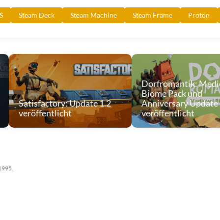
S
Steam Deck
Steam Machine
Steam Frame
Proton
Dorfromantik: Medi
Biome Pack und
Satisfactory: Update 1.2
Anniversary Update
veröffentlicht
veröffentlicht
 1995.