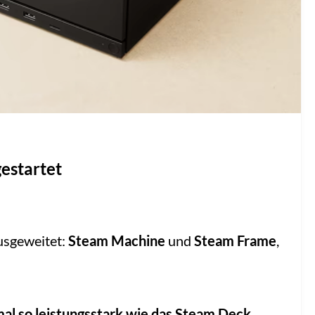
estartet
usgeweitet:
Steam Machine
und
Steam Frame
,
al so leistungsstark wie das Steam Deck
,