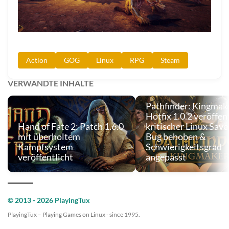
Action
GOG
Linux
RPG
Steam
VERWANDTE INHALTE
Pathfinder: Kingmake
Hotfix 1.0.2 veröffent
Hand of Fate 2: Patch 1.6.0
kritischer Linux Sav
mit überholtem
Bug behoben &
Kampfsystem
Schwierigkeitsgrad
veröffentlicht
angepasst
© 2013 - 2026 PlayingTux
PlayingTux – Playing Games on Linux - since 1995.