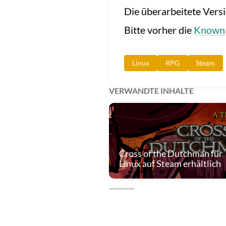
Die überarbeitete Vers
Bitte vorher die
Known 
Linux
RPG
Steam
VERWANDTE INHALTE
Cross of the Dutchman für
Linux auf Steam erhältlich
© 2013 - 2026 PlayingTux
PlayingTux – Playing Games on Linux - since