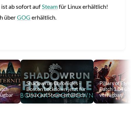
ist ab sofort auf
Steam
für Linux erhältlich!
ch über
GOG
erhältlich.
Shadowrun Chronicles -
Pillars of Eter
atch
Boston Lockdown jetzt für
Patch 1.04 üb
fügbar
Linux auf Steam erhältlich
verfügbar