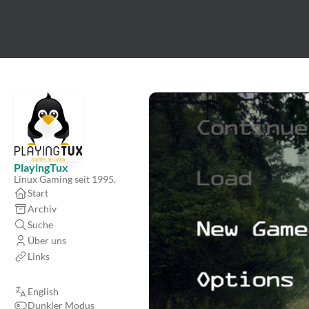
PlayingTux
Linux Gaming seit 1995.
Start
Archiv
Suche
Über uns
Links
English
Dunkler Modus