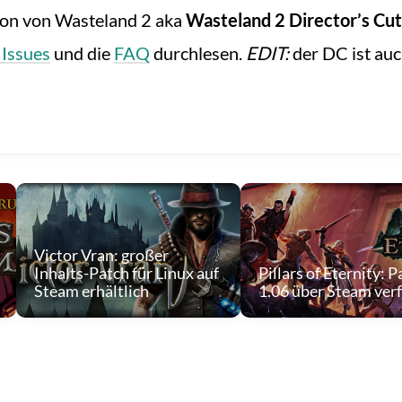
ion von Wasteland 2 aka
Wasteland 2 Director’s Cut
Issues
und die
FAQ
durchlesen.
EDIT:
der DC ist au
Victor Vran: großer
Inhalts-Patch für Linux auf
Pillars of Eternity: P
Steam erhältlich
1.06 über Steam ver
 1995.