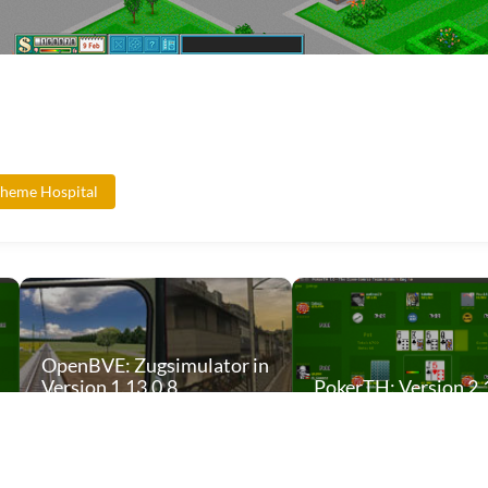
heme Hospital
OpenBVE: Zugsimulator in
Version 1.13.0.8
PokerTH: Version 2.
veröffentlicht
veröffentlicht