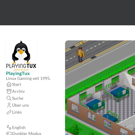
PlayingTux
Linux Gaming seit 1995.
Start
Archiv
Suche
Über uns
Links
English
Dunkler Modus