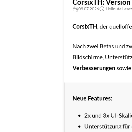
CorsixTH: Version 
09.07.2026
1 Minute Lesez
CorsixTH
, der quellof
Nach zwei Betas und zw
Bildschirme, Unterstützu
Verbesserungen
sowie 
Neue Features:
2x und 3x UI-Skali
Unterstützung für d