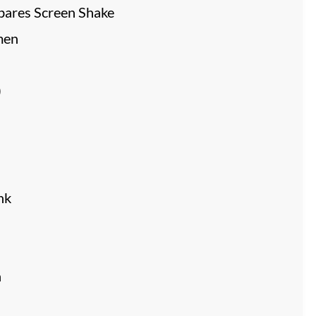
tbares Screen Shake
men
)
nk
n