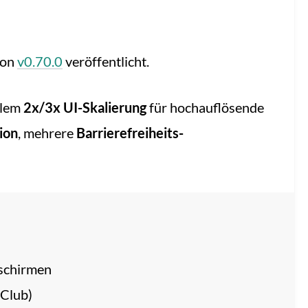
ion
v0.70.0
veröffentlicht.
llem
2x/3x UI-Skalierung
für hochauflösende
ion
, mehrere
Barrierefreiheits-
dschirmen
 Club)