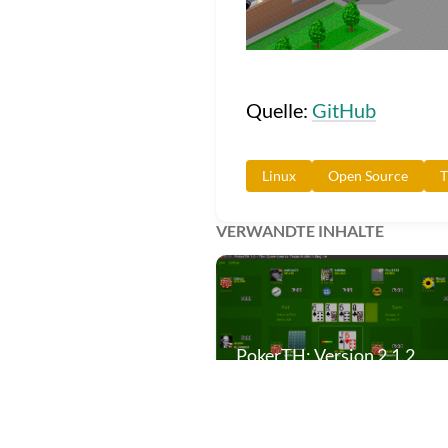
Quelle:
GitHub
Linux
Open Source
T
VERWANDTE INHALTE
PokerTH: Version 2.1.2
veröffentlicht