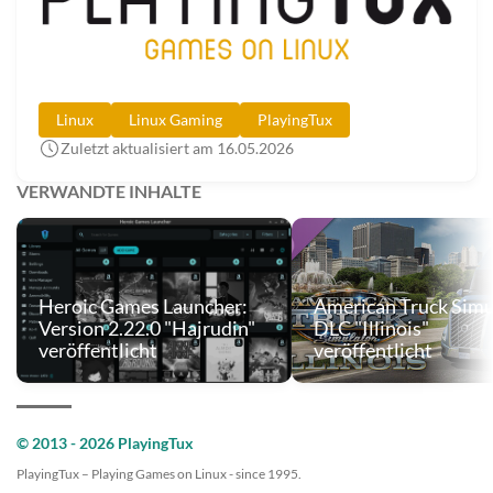
Linux
Linux Gaming
PlayingTux
Zuletzt aktualisiert am 16.05.2026
VERWANDTE INHALTE
Heroic Games Launcher:
American Truck Simu
Version 2.22.0 "Hajrudin"
DLC "Illinois"
veröffentlicht
veröffentlicht
© 2013 - 2026 PlayingTux
PlayingTux – Playing Games on Linux - since 1995.