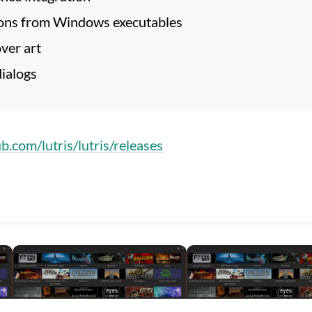
icons from Windows executables
ver art
dialogs
ub.com/lutris/lutris/releases