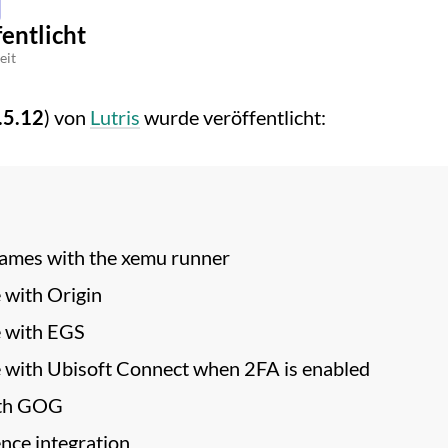
fentlicht
eit
.5.12
) von
Lutris
wurde veröffentlicht:
ames with the xemu runner
e with Origin
e with EGS
e with Ubisoft Connect when 2FA is enabled
with GOG
nce integration