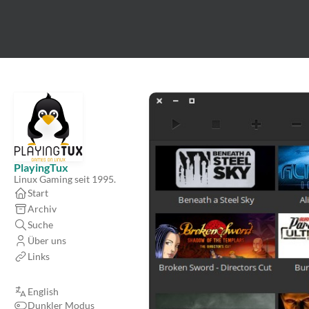
PlayingTux
Linux Gaming seit 1995.
Start
Archiv
Suche
Über uns
Links
English
Dunkler Modus