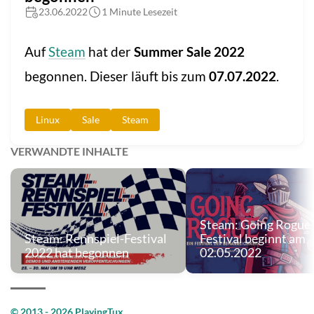
23.06.2022
1 Minute Lesezeit
Auf
Steam
hat der
Summer Sale 2022
begonnen. Dieser läuft bis zum
07.07.2022
.
Linux
Sale
Steam
VERWANDTE INHALTE
Steam: Going Rogue
Steam: Rennspiel-Festival
Festival beginnt am
2022 hat begonnen
02.05.2022
© 2013 - 2026 PlayingTux