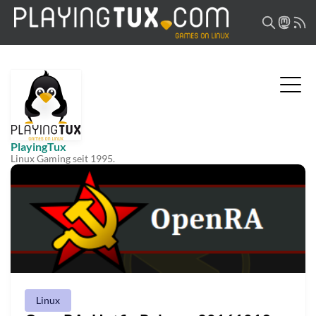
PlayingTux
Linux Gaming seit 1995.
Linux