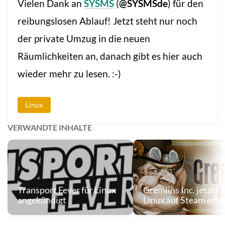
Vielen Dank an
SYSMS
(
@SYSMSde
) für den
reibungslosen Ablauf! Jetzt steht nur noch
der private Umzug in die neuen
Räumlichkeiten an, danach gibt es hier auch
wieder mehr zu lesen. :-)
Linux
VERWANDTE INHALTE
Transport Fever für Linux
Gremlins Inc. jetzt fü
angekündigt
Linux auf Steam erhä