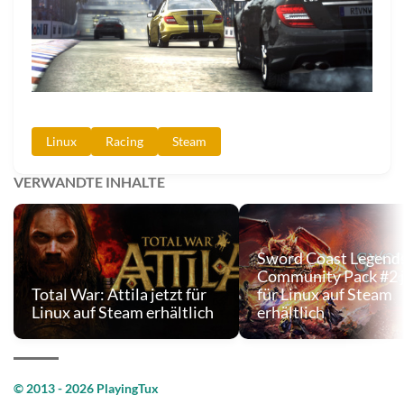
Linux
Racing
Steam
VERWANDTE INHALTE
Sword Coast Legend
Community Pack #2 j
Total War: Attila jetzt für
für Linux auf Steam
Linux auf Steam erhältlich
erhältlich
© 2013 - 2026 PlayingTux