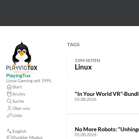
TAGS
1394 SEITEN
Linux
PlayingTux
Linux Gaming seit 1995.
Start
"In Your World VR"-Bundl
Archiv
05.08.2026
Suche
Über uns
Links
No More Robots: "Unhinge
English
05.08.2026
Dunkler Modus