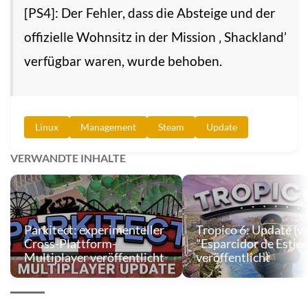
[PS4]: Der Fehler, dass die Absteige und der
offizielle Wohnsitz in der Mission ‚ Shackland’
verfügbar waren, wurde behoben.
Linux
Management
Steam
Update
VERWANDTE INHALTE
Parkitect: experimenteller
Tropico 6: Update (v.
Cross-Plattform-
"Esparcidor de Estiér
Multiplayer veröffentlicht
veröffentlicht