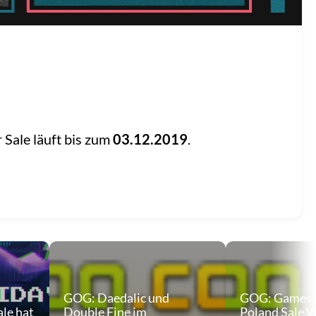
r Sale läuft bis zum
03.12.2019
.
GOG: Daedalic und
GOG: Games 
le hat
Double Fine im
Poland Sale 