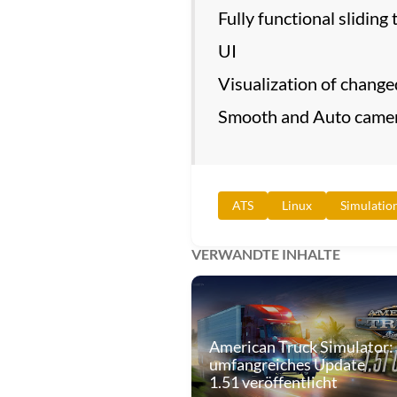
Fully functional slidin
UI
Visualization of changed
Smooth and Auto camer
ATS
Linux
Simulatio
VERWANDTE INHALTE
American Truck Simulator:
umfangreiches Update
1.51 veröffentlicht