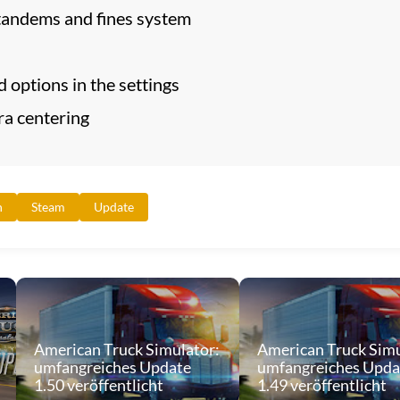
g tandems and fines system
 options in the settings
a centering
n
Steam
Update
American Truck Simulator:
American Truck Simu
umfangreiches Update
umfangreiches Upda
1.50 veröffentlicht
1.49 veröffentlicht