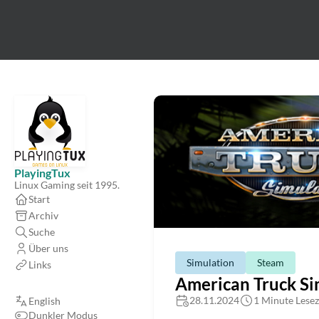
PlayingTux
Linux Gaming seit 1995.
Start
Archiv
Suche
Über uns
Simulation
Steam
Links
American Truck Si
28.11.2024
1 Minute Lesez
English
Dunkler Modus